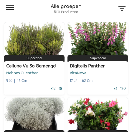
Alle groepen
8131
Producten
Superdeal
Superdeal
Calluna Vu So Gemengd
Digitalis Panther
Nehnes Guenther
AltaNova
9
15 Cm
17
62 Cm
x12
|
48
x6
|
120
-
+
-
+
1
Voeg toe
1
Voeg toe