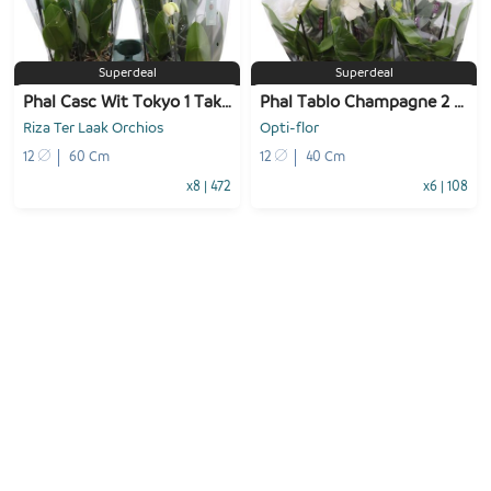
-
+
-
+
1
Voeg toe
1
Voeg toe
Superdeal
Superdeal
Phal Casc Wit Tokyo 1 Tak Big Flower
Phal Tablo Champagne 2 Tak (bo)
Riza Ter Laak Orchios
Opti-flor
12
60 Cm
12
40 Cm
x8
|
472
x6
|
108
-
+
-
+
1
Voeg toe
1
Voeg toe