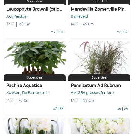
Superdeal
Superdeal
Leucophyta Brownii (calocephalus)
Mandevilla Zomerville Piramide
J.G. Pardoel
Barreveld
23
30 Cm
14
45 Cm
x3
|
150
x7
|
112
-
+
-
+
1
Voeg toe
1
Voeg toe
Superdeal
Superdeal
Pachira Aquatica
Pennisetum Ad Rubrum
Kwekerij De Palmentuin
AMIGRA grasses & more
14
70 Cm
17
95 Cm
x7
|
77
x6
|
54