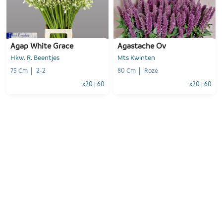
-
+
-
+
1
Voeg toe
1
Voeg toe
Agap White Grace
Agastache Ov
Hkw. R. Beentjes
Mts Kwinten
75 Cm
2-2
80 Cm
Roze
x20
|
60
x20
|
60
-
+
-
+
1
Voeg toe
1
Voeg toe