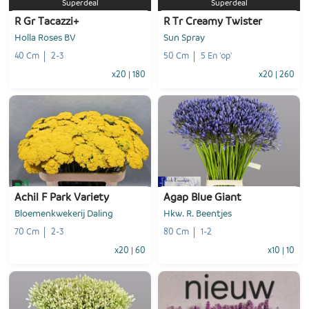
Superdeal
Superdeal
R Gr Tacazzi+
R Tr Creamy Twister
Holla Roses BV
Sun Spray
40 Cm
2-3
50 Cm
5 En 'op'
x20
|
180
x20
|
260
-
+
-
+
1
Voeg toe
1
Voeg toe
Achil F Park Variety
Agap Blue Giant
Bloemenkwekerij Daling
Hkw. R. Beentjes
70 Cm
2-3
80 Cm
1-2
x20
|
60
x10
|
10