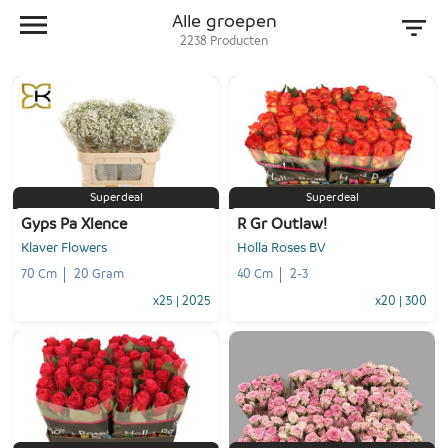
Alle groepen
2238
Producten
Superdeal
Superdeal
Gyps Pa Xlence
R Gr Outlaw!
Klaver Flowers
Holla Roses BV
70 Cm
20 Gram
40 Cm
2-3
x25
|
2025
x20
|
300
-
+
-
+
1
Voeg toe
1
Voeg toe