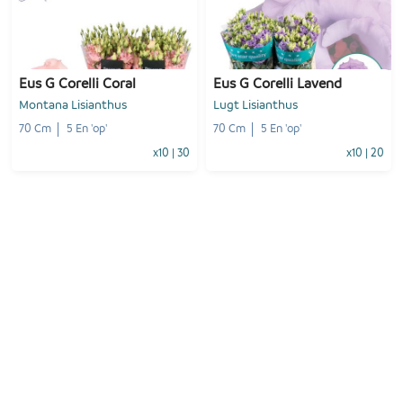
-
+
-
+
1
Voeg toe
1
Voeg toe
Eus G Corelli Coral
Eus G Corelli Lavend
Montana Lisianthus
Lugt Lisianthus
70 Cm
5 En 'op'
70 Cm
5 En 'op'
x10
|
30
x10
|
20
-
+
-
+
1
Voeg toe
1
Voeg toe