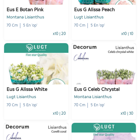
Eus E Botan Pink
Eus G Alissa Peach
Montana Lisianthus
Lugt Lisianthus
70 Cm
5 En 'op'
70 Cm
5 En 'op'
x10
|
20
x10
|
10
-
+
-
+
1
Voeg toe
1
Voeg toe
Eus G Alissa White
Eus G Celeb Chrystal
Lugt Lisianthus
Montana Lisianthus
70 Cm
5 En 'op'
70 Cm
5 En 'op'
x10
|
20
x10
|
30