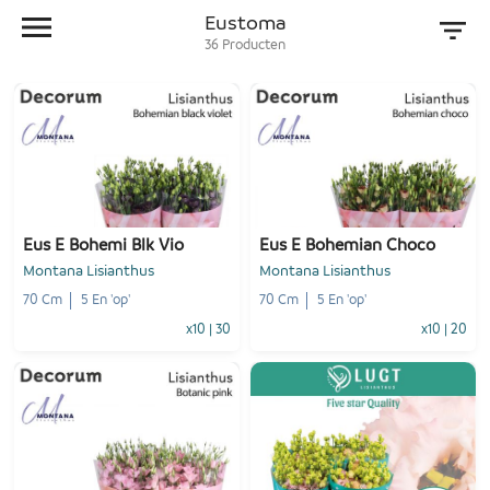
Eustoma
36
Producten
Eus E Bohemi Blk Vio
Eus E Bohemian Choco
Montana Lisianthus
Montana Lisianthus
70 Cm
5 En 'op'
70 Cm
5 En 'op'
x10
|
30
x10
|
20
-
+
-
+
1
Voeg toe
1
Voeg toe