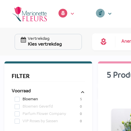
Vertrekdag
Anem
Kies vertrekdag
5 Prod
FILTER
Voorraad
Bloemen
5
Bloemen Geverfd
0
Parfum Flower Company
0
VIP Roses by Sassen
0