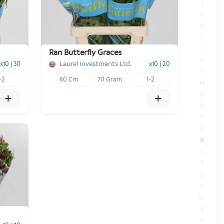
F
G
H
I
J
Ran Butterfly Graces
K
Laurel Investments Ltd.
x10
|
30
x10
|
20
L
-2
60 Cm
70 Gram
1-2
M
N
+
+
O
P
Q
R
S
x10
T
€ -,--
U
V
W
-
+
1
Voeg toe
X
Y