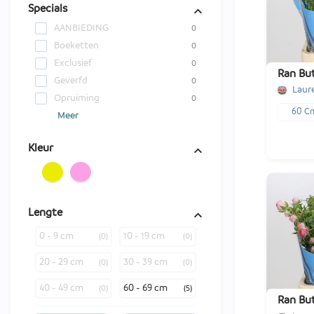
Specials
AANBIEDING
0
Boeketten
0
Exclusief
0
Ran But
Geverfd
0
Laure
Opruiming
0
60 C
Meer
Kleur
Lengte
x10
0 - 9 cm
10 - 19 cm
(0)
(0)
€ -,--
20 - 29 cm
30 - 39 cm
(0)
(0)
-
1
40 - 49 cm
60 - 69 cm
(0)
(5)
Ran But