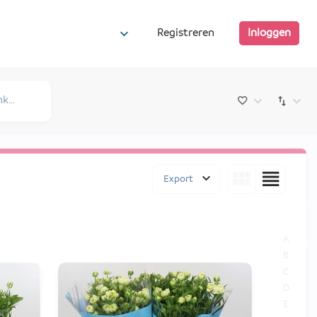
Registreren
Inloggen
Export
A
B
C
D
E