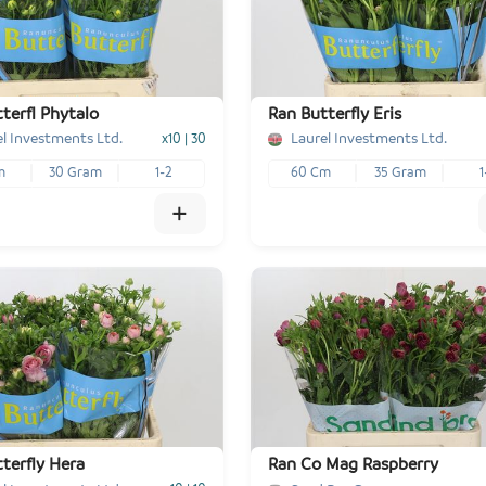
terfl Phytalo
Ran Butterfly Eris
l Investments Ltd.
Laurel Investments Ltd.
x10
|
30
m
30 Gram
1-2
60 Cm
35 Gram
1
+
x10
€ -,--
+
-
+
Voeg toe
1
Voeg toe
terfly Hera
Ran Co Mag Raspberry