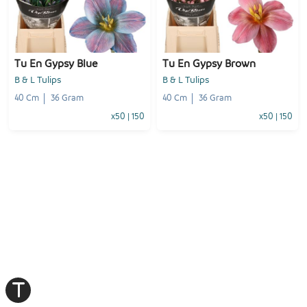
-
+
-
+
1
Voeg toe
1
Voeg toe
Tu En Gypsy Blue
Tu En Gypsy Brown
B & L Tulips
B & L Tulips
40 Cm
36 Gram
40 Cm
36 Gram
x50
|
150
x50
|
150
-
+
-
+
1
Voeg toe
1
Voeg toe
T