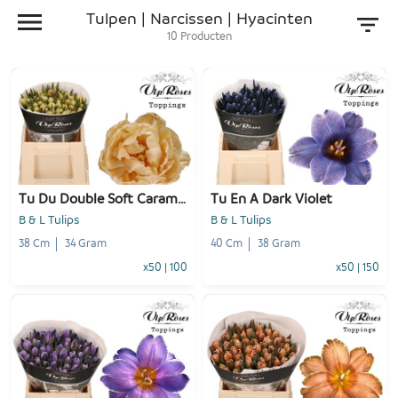
Tulpen | Narcissen | Hyacinten
10
Producten
Tu Du Double Soft Caramel
Tu En A Dark Violet
B & L Tulips
B & L Tulips
38 Cm
34 Gram
40 Cm
38 Gram
x50
|
100
x50
|
150
-
+
-
+
1
Voeg toe
1
Voeg toe