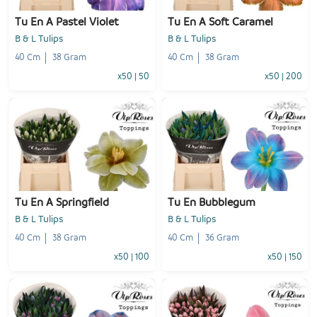
Tu En A Pastel Violet
Tu En A Soft Caramel
B & L Tulips
B & L Tulips
40 Cm
38 Gram
40 Cm
38 Gram
x50
|
50
x50
|
200
-
+
-
+
1
Voeg toe
1
Voeg toe
Tu En A Springfield
Tu En Bubblegum
B & L Tulips
B & L Tulips
40 Cm
38 Gram
40 Cm
36 Gram
x50
|
100
x50
|
150