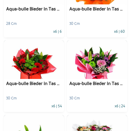
Aqua-bulle Bieder In Tas Mix
Aqua-bulle Bieder In Tas Oranj
28 Cm
30 Cm
x6
|
6
x6
|
60
-
+
-
+
1
Voeg toe
1
Voeg toe
Aqua-bulle Bieder In Tas Rood
Aqua-bulle Bieder In Tas Roze
30 Cm
30 Cm
x6
|
54
x6
|
24