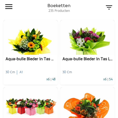
Boeketten
235
Producten
Aqua-bulle Bieder In Tas Geel
Aqua-bulle Bieder In Tas Lila
30 Cm
A1
30 Cm
x6
|
48
x6
|
54
-
+
-
+
1
Voeg toe
1
Voeg toe