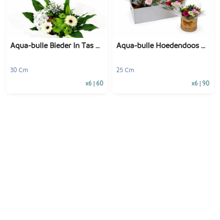
-
+
-
+
1
Voeg toe
1
Voeg toe
Aqua-bulle Bieder In Tas Wit
Aqua-bulle Hoedendoos Mix
30 Cm
25 Cm
x6
|
60
x6
|
90
-
+
-
+
1
Voeg toe
1
Voeg toe