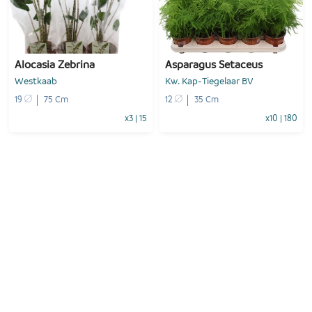
-
+
-
+
1
Voeg toe
1
Voeg toe
Alocasia Zebrina
Asparagus Setaceus
Westkaab
Kw. Kap-Tiegelaar BV
19
75 Cm
12
35 Cm
x3
|
15
x10
|
180
-
+
-
+
1
Voeg toe
1
Voeg toe