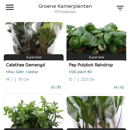
Groene Kamerplanten
113
Producten
Superdeal
Superdeal
Calathea Gemengd
Pep Polybot Raindrop
Hkw. Gebr. Valstar
VDE plant BV
19
70 Cm
12
22,5 Cm
x5
|
85
x6
|
42
-
+
-
+
1
Voeg toe
1
Voeg toe