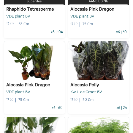
Superdeal
AANBIEDING
Rhaphido Tetrasperma
Alocasia Pink Dragon
VDE plant BV
VDE plant BV
12
35 Cm
17
75 Cm
x8
|
104
x6
|
30
-
+
-
+
1
Voeg toe
1
Voeg toe
Alocasia Pink Dragon
Alocasia Polly
VDE plant BV
Kw J. de Groot BV
17
75 Cm
17
50 Cm
x6
|
60
x6
|
24