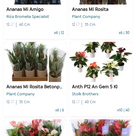
Ananas Mi Amigo
Ananas Mi Rosita
Riza Bromelia Specialist
Plant Company
12
40 Cm
12
35 Cm
x6
|
12
x6
|
30
-
+
-
+
1
Voeg toe
1
Voeg toe
Ananas Mi Rosita Betonpot
Anth P12 An Gem 5 Kl
Plant Company
Stolk Brothers
12
35 Cm
12
40 Cm
x6
|
6
x10
|
40