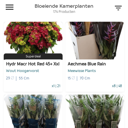
Bloeiende Kamerplanten
174
Producten
Superdeal
Hydr Macr Hot Red 45+ Xxl
Aechmea Blue Rain
Wout Hoogervorst
Meewisse Plants
29
55 Cm
15
70 Cm
x1
|
21
x8
|
48
-
+
-
+
1
Voeg toe
1
Voeg toe