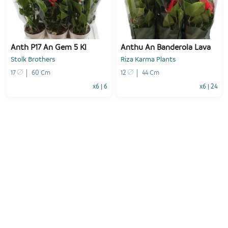
-
+
-
+
1
Voeg toe
1
Voeg toe
Anth P17 An Gem 5 Kl
Anthu An Banderola Lava
Stolk Brothers
Riza Karma Plants
17
60 Cm
12
44 Cm
x6
|
6
x6
|
24
-
+
-
+
1
Voeg toe
1
Voeg toe