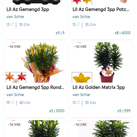
Lil Az Gemengd 3pp
Lil Az Gemengd 3pp Potcover
van Schie
van Schie
13
35 Cm
13
35 Cm
x9
|
9
x8
|
4000
-
+
-
+
1
Voeg toe
1
Voeg toe
Lil Az Gemengd 5pp Rondella Leafs
Lil Az Golden Matrix 3pp
van Schie
van Schie
19
40 Cm
13
35 Cm
x5
|
1000
x9
|
999