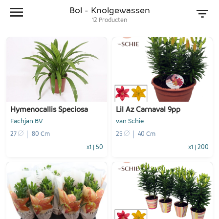
Bol - Knolgewassen
12
Producten
Hymenocallis Speciosa
Lil Az Carnaval 9pp
Fachjan BV
van Schie
27
80 Cm
25
40 Cm
x1
|
50
x1
|
200
-
+
-
+
1
Voeg toe
1
Voeg toe