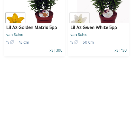
-
+
-
+
1
Voeg toe
1
Voeg toe
Lil Az Golden Matrix 5pp
Lil Az Gwen White 5pp
van Schie
van Schie
19
45 Cm
19
50 Cm
x5
|
300
x5
|
150
-
+
-
+
1
Voeg toe
1
Voeg toe