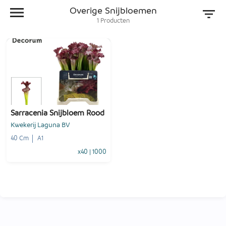
Overige Snijbloemen
1
Producten
Sarracenia Snijbloem Rood
Kwekerij Laguna BV
40 Cm
A1
x40
|
1000
-
+
1
Voeg toe