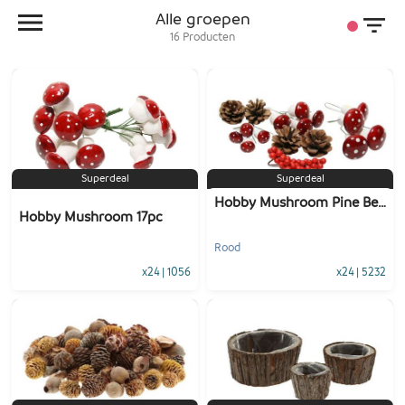
Alle groepen
16
Producten
Superdeal
Superdeal
Hobby Mushroom Pine Berry Wire
Hobby Mushroom 17pc
Rood
x24
|
1056
x24
|
5232
-
+
-
+
1
Voeg toe
1
Voeg toe