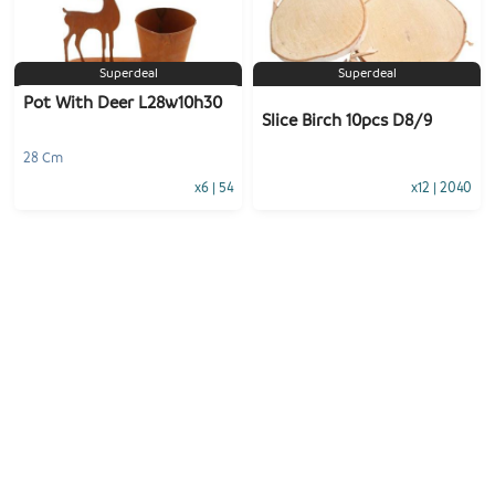
-
+
-
+
1
Voeg toe
1
Voeg toe
Superdeal
Superdeal
Pot With Deer L28w10h30
Slice Birch 10pcs D8/9
28 Cm
x6
|
54
x12
|
2040
-
+
-
+
1
Voeg toe
1
Voeg toe