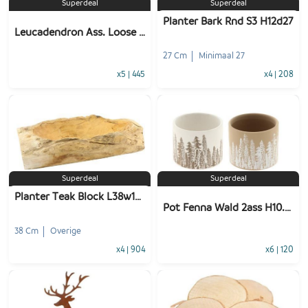
Superdeal
Superdeal
Planter Bark Rnd S3 H12d27
Leucadendron Ass. Loose 500gr
27 Cm
Minimaal 27
x5
|
445
x4
|
208
-
+
-
+
1
Voeg toe
1
Voeg toe
Superdeal
Superdeal
Planter Teak Block L38w16h12
Pot Fenna Wald 2ass H10.5d11.8
38 Cm
Overige
x4
|
904
x6
|
120