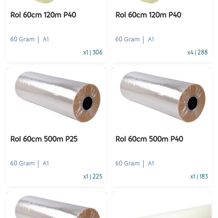
Rol 60cm 120m P40
Rol 60cm 120m P40
60 Gram
A1
60 Gram
A1
x1
|
306
x4
|
288
-
+
-
+
1
Voeg toe
1
Voeg toe
Rol 60cm 500m P25
Rol 60cm 500m P40
60 Gram
A1
60 Gram
A1
x1
|
225
x1
|
183