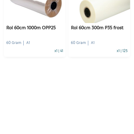
-
+
-
+
1
Voeg toe
1
Voeg toe
Rol 60cm 1000m OPP25
Rol 60cm 300m P35 frost
60 Gram
A1
60 Gram
A1
x1
|
41
x1
|
125
-
+
-
+
1
Voeg toe
1
Voeg toe