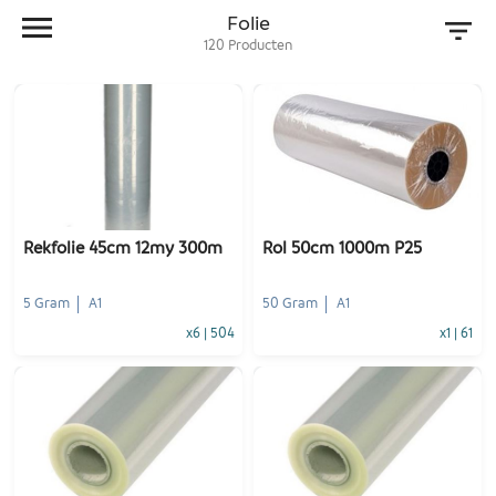
Folie
120
Producten
Rekfolie 45cm 12my 300m
Rol 50cm 1000m P25
5 Gram
A1
50 Gram
A1
x6
|
504
x1
|
61
-
+
-
+
1
Voeg toe
1
Voeg toe