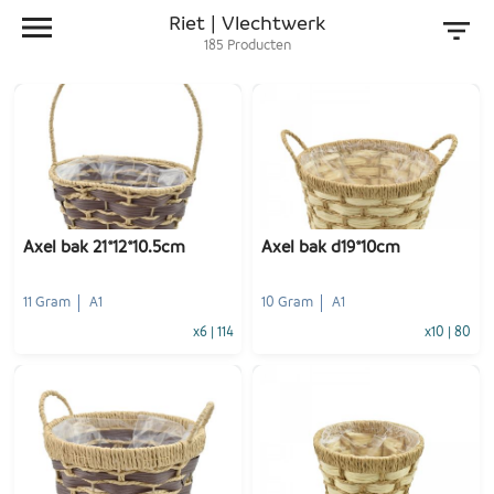
Riet | Vlechtwerk
185
Producten
Axel bak 21*12*10.5cm
Axel bak d19*10cm
11 Gram
A1
10 Gram
A1
x6
|
114
x10
|
80
-
+
-
+
1
Voeg toe
1
Voeg toe