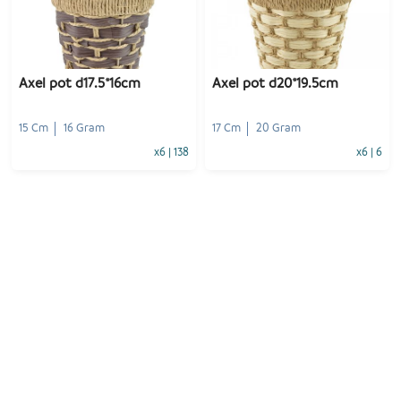
-
+
-
+
1
Voeg toe
1
Voeg toe
Axel pot d17.5*16cm
Axel pot d20*19.5cm
15 Cm
16 Gram
17 Cm
20 Gram
x6
|
138
x6
|
6
-
+
-
+
1
Voeg toe
1
Voeg toe