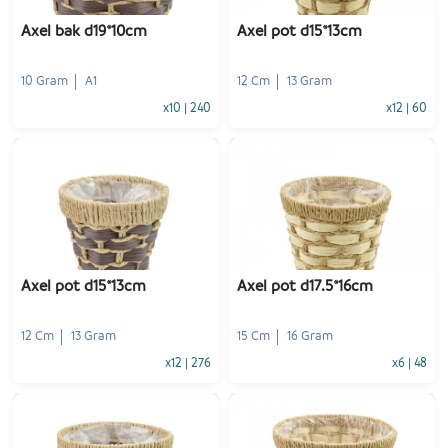
Axel bak d19*10cm
Axel pot d15*13cm
10 Gram
A1
12 Cm
13 Gram
x10
|
240
x12
|
60
-
+
-
+
1
Voeg toe
1
Voeg toe
Axel pot d15*13cm
Axel pot d17.5*16cm
12 Cm
13 Gram
15 Cm
16 Gram
x12
|
276
x6
|
48